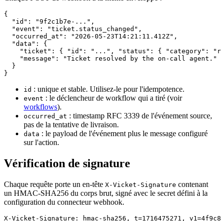
{

  "id": "9f2c1b7e-...",

  "event": "ticket.status_changed",

  "occurred_at": "2026-05-23T14:21:11.412Z",

  "data": {

    "ticket": { "id": "...", "status": { "category": "r
    "message": "Ticket resolved by the on-call agent."

  }

: unique et stable. Utilisez-le pour l'idempotence.
id
: le déclencheur de workflow qui a tiré (voir
event
workflows
).
: timestamp RFC 3339 de l'événement source,
occurred_at
pas de la tentative de livraison.
: le payload de l'événement plus le message configuré
data
sur l'action.
Vérification de signature
Chaque requête porte un en-tête
contenant
X-Vicket-Signature
un HMAC-SHA256 du corps brut, signé avec le secret défini à la
configuration du connecteur webhook.