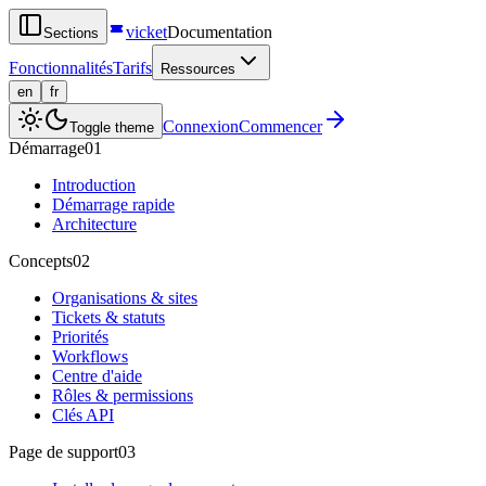
vicket
Documentation
Sections
Fonctionnalités
Tarifs
Ressources
en
fr
Connexion
Commencer
Toggle theme
Démarrage
01
Introduction
Démarrage rapide
Architecture
Concepts
02
Organisations & sites
Tickets & statuts
Priorités
Workflows
Centre d'aide
Rôles & permissions
Clés API
Page de support
03