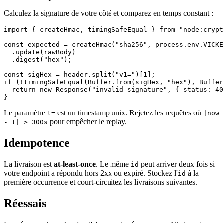
Calculez la signature de votre côté et comparez en temps constant :
import { createHmac, timingSafeEqual } from "node:crypt
const expected = createHmac("sha256", process.env.VICKE
  .update(rawBody)

  .digest("hex");

const sigHex = header.split("v1=")[1];

if (!timingSafeEqual(Buffer.from(sigHex, "hex"), Buffer
  return new Response("invalid signature", { status: 40
Le paramètre
est un timestamp unix. Rejetez les requêtes où
t=
|now
pour empêcher le replay.
- t| > 300s
Idempotence
La livraison est
at-least-once
. Le même
peut arriver deux fois si
id
votre endpoint a répondu hors 2xx ou expiré. Stockez l'
à la
id
première occurrence et court-circuitez les livraisons suivantes.
Réessais