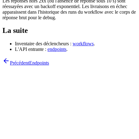
Les réponses hors 2xx (ou l'absence de réponse sous 10 s) sont
réessayées avec un backoff exponentiel. Les livraisons en échec
apparaissent dans l'historique des runs du workflow avec le corps de
réponse brut pour le debug.
La suite
Inventaire des déclencheurs :
workflows
.
L'API entrante :
endpoints
.
Précédent
Endpoints